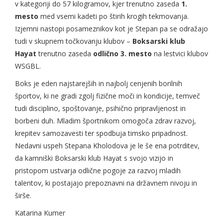
v kategoriji do 57 kilogramov, kjer trenutno zaseda
1.
mesto
med vsemi kadeti po štirih krogih tekmovanja.
Izjemni nastopi posameznikov kot je Stepan pa se odražajo
tudi v skupnem točkovanju klubov –
Boksarski klub
Hayat
trenutno zaseda
odlično 3. mesto
na lestvici klubov
WSGBL.
Boks je eden najstarejših in najbolj cenjenih borilnih
športov, ki ne gradi zgolj fizične moči in kondicije, temveč
tudi disciplino, spoštovanje, psihično pripravljenost in
borbeni duh. Mladim športnikom omogoča zdrav razvoj,
krepitev samozavesti ter spodbuja timsko pripadnost.
Nedavni uspeh Stepana Kholodova je le še ena potrditev,
da kamniški Boksarski klub Hayat s svojo vizijo in
pristopom ustvarja odlične pogoje za razvoj mladih
talentov, ki postajajo prepoznavni na državnem nivoju in
širše.
Katarina Kumer