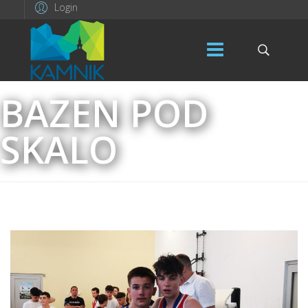
Login
BAZEN POD
SKALO