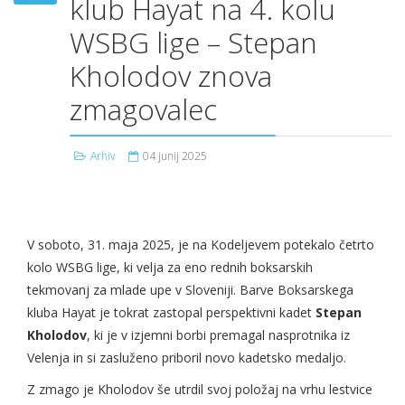
klub Hayat na 4. kolu
WSBG lige – Stepan
Kholodov znova
zmagovalec
Arhiv
04 junij 2025
V soboto, 31. maja 2025, je na Kodeljevem potekalo četrto
kolo WSBG lige, ki velja za eno rednih boksarskih
tekmovanj za mlade upe v Sloveniji. Barve Boksarskega
kluba Hayat je tokrat zastopal perspektivni kadet
Stepan
Kholodov
, ki je v izjemni borbi premagal nasprotnika iz
Velenja in si zasluženo priboril novo kadetsko medaljo.
Z zmago je Kholodov še utrdil svoj položaj na vrhu lestvice