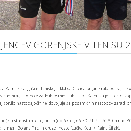
ENCEV GORENJSKE V TENISU 2
t DU Kamnik na igriščih Teniškega kluba Duplica organizirala pokrajin
v Kamniku, sedmo v zadnjih osmih letih. Ekipa Kamnika je letos osvojila
aj število nastopajočih ne dovoljuje še posamičnih nastopov zaradi pr
oških starostnih kategorijah (do 65 let, 66-70, 71-75, 76-80 in nad 80 l
 Jerman, Bojana Pirc) in drugo mesto (Lučka Kotnik, Rajna Šiljak).