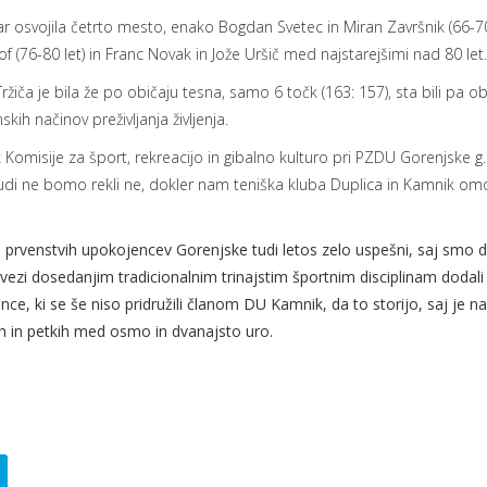
r osvojila četrto mesto, enako Bogdan Svetec in Miran Završnik (66-70 le
tof (76-80 let) in Franc Novak in Jože Uršič med najstarejšimi nad 80 let.
a je bila že po običaju tesna, samo 6 točk (163: 157), sta bili pa obe
ih načinov preživljanja življenja.
Komisije za šport, rekreacijo in gibalno kulturo pri PZDU Gorenjske g.
a tudi ne bomo rekli ne, dokler nam teniška kluba Duplica in Kamnik
prvenstvih upokojencev Gorenjske tudi letos zelo uspešni, saj smo do 
 zvezi dosedanjim tradicionalnim trinajstim športnim disciplinam dodali
ence, ki se še niso pridružili članom DU Kamnik, da to storijo, saj je
ih in petkih med osmo in dvanajsto uro.