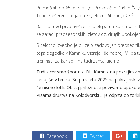
Pri moških do 65 let sta Igor Brozovič in Dušan Žaga
Tone Prešeren, tretja pa Engelbert Ribič in Jože Štri
Razlika med prvo uvrščenima ekipama Kamnika in Tržič
že zaradi predsezonskih izletov oz. drugih upokojensk
S celotno izvedbo je bil zelo zadovoljen predsednik 
tega dogodka v Kamniku vztrajali še naprej. Mi p
treninge, za kar se jima tudi zahvaljujemo.
Tudi sicer smo športniki DU Kamnik na pokrajinskih 
sedaj še v tenisu. So pa v letu 2025 na pokrajinski
še nismo lotili. Ob tej priložnosti pozivamo upokoj
Pisarna društva na Kolodvorski 5 je odprta ob tork
Facebook
Twitter