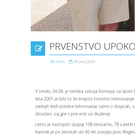
PRVENSTVO UPOKOJ
Arhiv
05 junij 2025
V sredo, 04.06. je teniška sekcija Komisije za špor
leta 2001 je bilo to že enajsto tovrstno tekmovanje 
zadnjih letih poteka tekmovanje samo v dvojicah, s
dosežen, saj gre v prvi vrsti za druženje.
Letos je nastopilo skupaj 108 tenisačev, 78 v petih m
Kamnik je pri ženskah do 65 let osvojila prvo (Regina