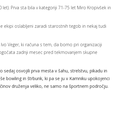
t). Prva sta bila v kategoriji 71-75 let Miro Kropivšek in
 ekipi oslabljeni zaradi starostnih tegob in nekaj tudi
 Ivo Veger, ki računa s tem, da bomo pri organizaciji
 omogočata zadnji mesec pred tekmovanjem skupne
sedaj osvojili prva mesta v šahu, strelstvu, pikadu in
 še bowling in štrbunk, ki pa se ju v Kamniku upokojenci
 načinov druženja veliko, ne samo na športnem področju.