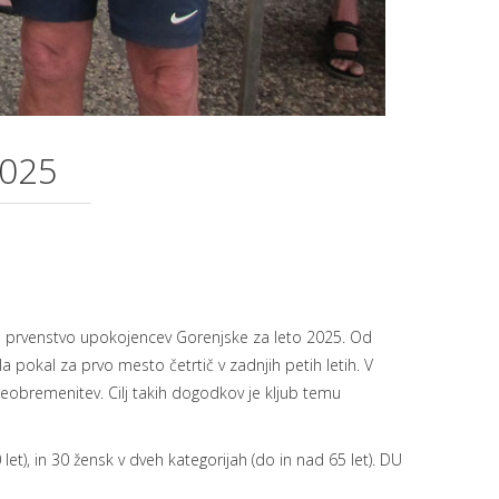
025
sko prvenstvo upokojencev Gorenjske za leto 2025. Od
 pokal za prvo mesto četrtič v zadnjih petih letih. V
eobremenitev. Cilj takih dogodkov je kljub temu
et), in 30 žensk v dveh kategorijah (do in nad 65 let). DU