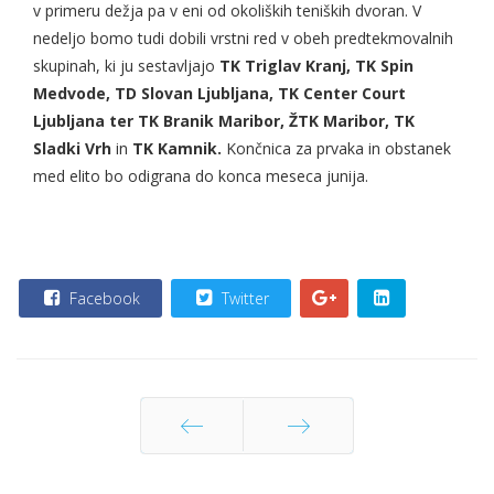
v primeru dežja pa v eni od okoliških teniških dvoran. V
nedeljo bomo tudi dobili vrstni red v obeh predtekmovalnih
skupinah, ki ju sestavljajo
TK Triglav Kranj, TK Spin
Medvode, TD Slovan Ljubljana, TK Center Court
Ljubljana ter TK Branik Maribor, ŽTK Maribor, TK
Sladki Vrh
in
TK Kamnik.
Končnica za prvaka in obstanek
med elito bo odigrana do konca meseca junija.
Facebook
Twitter
Nazaj
Naprej