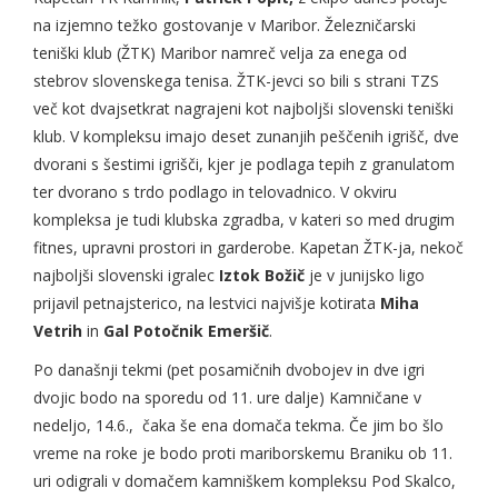
na izjemno težko gostovanje v Maribor. Železničarski
teniški klub (ŽTK) Maribor namreč velja za enega od
stebrov slovenskega tenisa. ŽTK-jevci so bili s strani TZS
več kot dvajsetkrat nagrajeni kot najboljši slovenski teniški
klub. V kompleksu imajo deset zunanjih peščenih igrišč, dve
dvorani s šestimi igrišči, kjer je podlaga tepih z granulatom
ter dvorano s trdo podlago in telovadnico. V okviru
kompleksa je tudi klubska zgradba, v kateri so med drugim
fitnes, upravni prostori in garderobe. Kapetan ŽTK-ja, nekoč
najboljši slovenski igralec
Iztok Božič
je v junijsko ligo
prijavil petnajsterico, na lestvici najvišje kotirata
Miha
Vetrih
in
Gal Potočnik Emeršič
.
Po današnji tekmi (pet posamičnih dvobojev in dve igri
dvojic bodo na sporedu od 11. ure dalje) Kamničane v
nedeljo, 14.6., čaka še ena domača tekma. Če jim bo šlo
vreme na roke je bodo proti mariborskemu Braniku ob 11.
uri odigrali v domačem kamniškem kompleksu Pod Skalco,