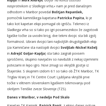
Kaplja
in
Mark Andrejič
Goljar na koncu čestitati
nasprotnikom iz Sladkega vrha,«
nam je pred današnjim
odhodom v Maribor povedal
Boštjan Repanšek,
pomočnik kamniškega kapetana
Patricka Popita
, ki je
tako kot kapetan ekipi pomagal ob igrišču. Tekmeci iz
Sladkega vrha so si tako po igri posameznikov že zagotovili
ligaške točke za uvodni krog, dve tekmi dvojic sta bili zgolj
formalnost. Izbrani dvojici lani najboljših drugoligaških ekip
(za Kamničane sta nastopili dvojici
Svoljšak-Nickel Koželj
in
Adrejič Goljar-Kaplja
) sta tako zaigrali povsem
sproščeno, skupino navijačev so navdušili z nekaj izjemnimi
potezami in lepo igro. Novi zmagi so vknjižili gostje iz
Štajerske. S skupnim izidom 6:1 so tako ob ŽTK Maribor, TK
Triglav Kranj in TK Centre Court Ljubljana vknjižili prve
točke v elitnem slovenskem ligaškem tekmovanju pod
okriljem Teniške zveze Slovenije (TZS).
Danes v Maribor, v nedeljo Pod Skalo
Kapetan TK Kamnik,
Patrick Popit,
z ekipo danes potuje