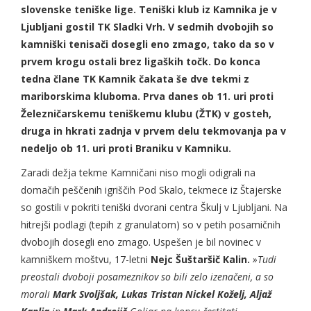
slovenske teniške lige. Teniški klub iz Kamnika je v
Ljubljani gostil TK Sladki Vrh. V sedmih dvobojih so
kamniški tenisači dosegli eno zmago, tako da so v
prvem krogu ostali brez ligaških točk. Do konca
tedna člane TK Kamnik čakata še dve tekmi z
mariborskima kluboma. Prva danes ob 11. uri proti
Železničarskemu teniškemu klubu (ŽTK) v gosteh,
druga in hkrati zadnja v prvem delu tekmovanja pa v
nedeljo ob 11. uri proti Braniku v Kamniku.
Zaradi dežja tekme Kamničani niso mogli odigrali na
domačih peščenih igriščih Pod Skalo, tekmece iz Štajerske
so gostili v pokriti teniški dvorani centra Škulj v Ljubljani. Na
hitrejši podlagi (tepih z granulatom) so v petih posamičnih
dvobojih dosegli eno zmago. Uspešen je bil novinec v
kamniškem moštvu, 17-letni
Nejc Šuštaršič Kalin.
»Tudi
preostali dvoboji posameznikov so bili zelo izenačeni, a so
morali
Mark Svoljšak, Lukas Tristan Nickel Koželj, Aljaž