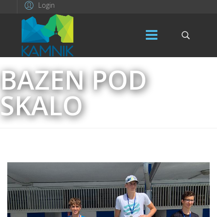
Login
BAZEN POD
SKALO