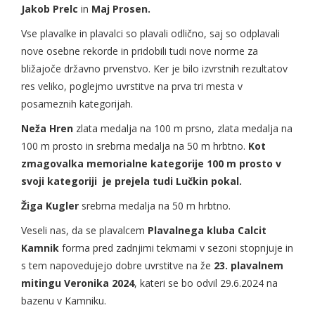
Jakob Prelc
in
Maj Prosen.
Vse plavalke in plavalci so plavali odlično, saj so odplavali
nove osebne rekorde in pridobili tudi nove norme za
bližajoče državno prvenstvo. Ker je bilo izvrstnih rezultatov
res veliko, poglejmo uvrstitve na prva tri mesta v
posameznih kategorijah.
Neža Hren
zlata medalja na 100 m prsno, zlata medalja na
100 m prosto in srebrna medalja na 50 m hrbtno.
Kot
zmagovalka memorialne kategorije 100 m prosto v
svoji kategoriji je prejela tudi Lučkin pokal.
Žiga Kugler
srebrna medalja na 50 m hrbtno.
Veseli nas, da se plavalcem
Plavalnega kluba Calcit
Kamnik
forma pred zadnjimi tekmami v sezoni stopnjuje in
s tem napovedujejo dobre uvrstitve na že
23. plavalnem
mitingu Veronika 2024
, kateri se bo odvil 29.6.2024 na
bazenu v Kamniku.