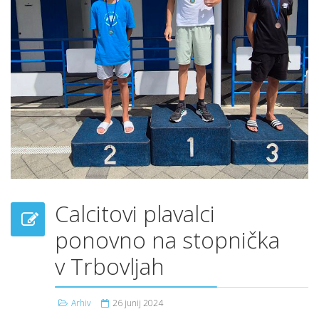
Calcitovi plavalci
ponovno na stopnička
v Trbovljah
Arhiv
26 junij 2024