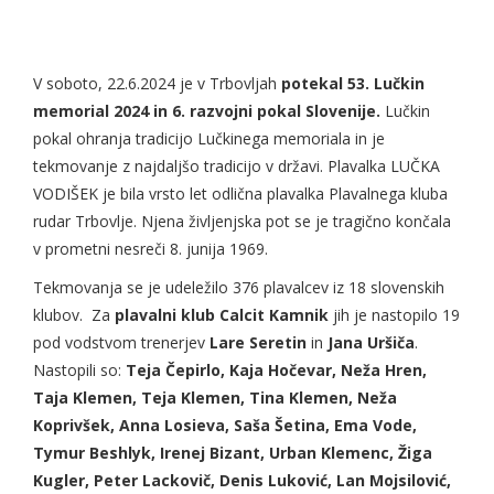
V soboto, 22.6.2024 je v Trbovljah
potekal 53. Lučkin
memorial 2024 in 6. razvojni pokal Slovenije.
Lučkin
pokal ohranja tradicijo Lučkinega memoriala in je
tekmovanje z najdaljšo tradicijo v državi. Plavalka LUČKA
VODIŠEK je bila vrsto let odlična plavalka Plavalnega kluba
rudar Trbovlje. Njena življenjska pot se je tragično končala
v prometni nesreči 8. junija 1969.
Tekmovanja se je udeležilo 376 plavalcev iz 18 slovenskih
klubov. Za
plavalni klub Calcit Kamnik
jih je nastopilo 19
pod vodstvom trenerjev
Lare Seretin
in
Jana Uršiča
.
Nastopili so:
Teja Čepirlo, Kaja Hočevar, Neža Hren,
Taja Klemen, Teja Klemen, Tina Klemen, Neža
Koprivšek, Anna Losieva, Saša Šetina, Ema Vode,
Tymur Beshlyk, Irenej Bizant, Urban Klemenc, Žiga
Kugler, Peter Lackovič, Denis Luković, Lan Mojsilović,