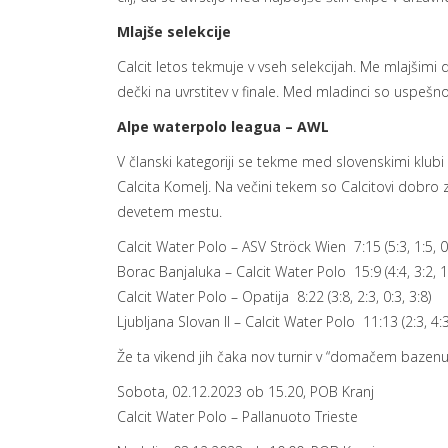
Mlajše selekcije
Calcit letos tekmuje v vseh selekcijah. Me mlajši
dečki na uvrstitev v finale. Med mladinci so uspešno o
Alpe waterpolo leagua – AWL
V članski kategoriji se tekme med slovenskimi klubi v
Calcita Komelj. Na večini tekem so Calcitovi dobro z
devetem mestu.
Calcit Water Polo – ASV Ströck Wien 7:15 (5:3, 1:5, 0:
Borac Banjaluka – Calcit Water Polo 15:9 (4:4, 3:2, 1:
Calcit Water Polo – Opatija 8:22 (3:8, 2:3, 0:3, 3:8)
Ljubljana Slovan II – Calcit Water Polo 11:13 (2:3, 4:3,
Že ta vikend jih čaka nov turnir v “domačem bazenu
Sobota, 02.12.2023 ob 15.20, POB Kranj
Calcit Water Polo – Pallanuoto Trieste