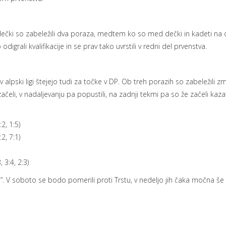
mi dečki so zabeležili dva poraza, medtem ko so med dečki in kadeti 
digrali kvalifikacije in se prav tako uvrstili v redni del prvenstva.
 alpski ligi štejejo tudi za točke v DP. Ob treh porazih so zabeležili zm
ačeli, v nadaljevanju pa popustili, na zadnji tekmi pa so že začeli kaza
2, 1:5)
2, 7:1)
 3:4, 2:3)
”. V soboto se bodo pomerili proti Trstu, v nedeljo jih čaka močna š