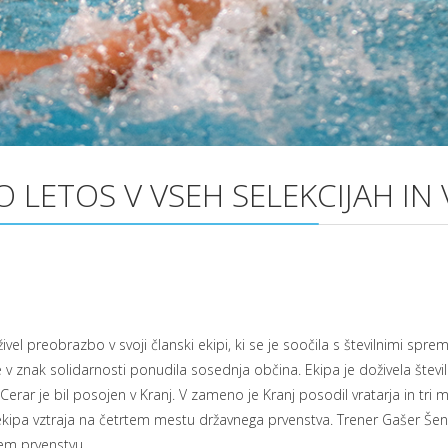
 LETOS V VSEH SELEKCIJAH IN 
oživel preobrazbo v svoji članski ekipi, ki se je soočila s številnimi
 je v znak solidarnosti ponudila sosednja občina. Ekipa je doživela šte
rar je bil posojen v Kranj. V zameno je Kranj posodil vratarja in tri ml
kipa vztraja na četrtem mestu državnega prvenstva. Trener Gašer Šenic
vnem prvenstvu.