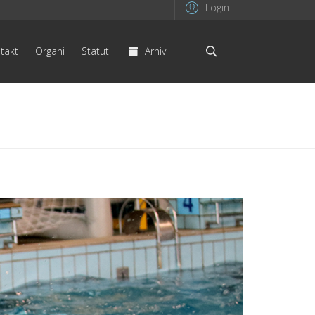
Login
takt
Organi
Statut
Arhiv