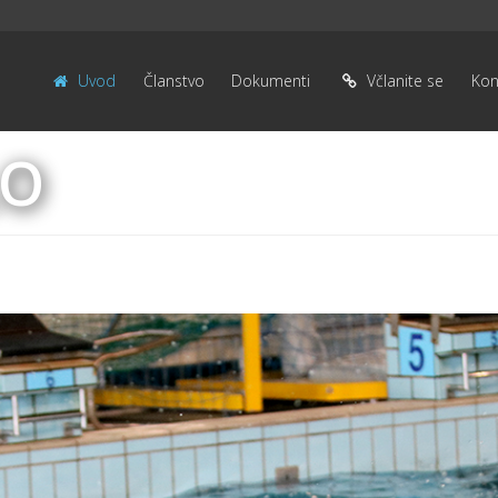
Uvod
Članstvo
Dokumenti
Včlanite se
Kon
LO