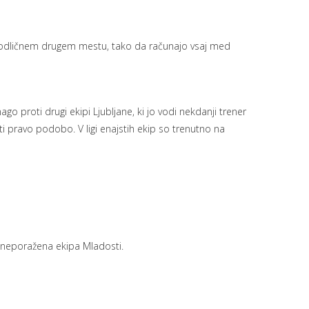
na odličnem drugem mestu, tako da računajo vsaj med
ago proti drugi ekipi Ljubljane, ki jo vodi nekdanji trener
ti pravo podobo. V ligi enajstih ekip so trenutno na
e neporažena ekipa Mladosti.