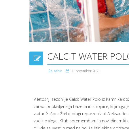
CALCIT WATER POLO
Arhiv
30 november 2023
V letošnji sezoni je Calcit Water Polo iz Kamnika d
zaradi poplavljenega bazena in strojnice, ki jim ga
vratar Gašper Žurbi, drugi reprezentant Aleksander Ce
vodilne vloge. Kljub spremembam in novi dinamiki e
cilj, da se uvrstijo med najboljše štiri ekipe v drža