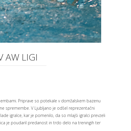
V AW LIGI
 spremembami. Priprave so potekale v domžalskem bazenu
vilne spremembe. V Ljubljano je odšel reprezentačni
ade igralce, kar je pomenilo, da so mlajši igralci prevzeli
a je poudaril predanost in trdo delo na treningih ter