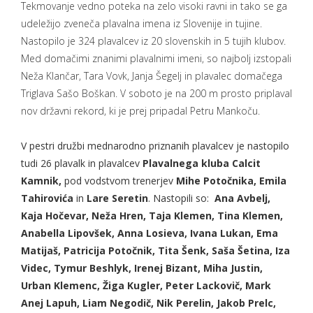
Tekmovanje vedno poteka na zelo visoki ravni in tako se ga
udeležijo zveneča plavalna imena iz Slovenije in tujine.
Nastopilo je 324 plavalcev iz 20 slovenskih in 5 tujih klubov.
Med domačimi znanimi plavalnimi imeni, so najbolj izstopali
Neža Klančar, Tara Vovk, Janja Šegelj in plavalec domačega
Triglava Sašo Boškan. V soboto je na 200 m prosto priplaval
nov državni rekord, ki je prej pripadal Petru Mankoču.
V pestri družbi mednarodno priznanih plavalcev je nastopilo
tudi 26 plavalk in plavalcev
Plavalnega kluba Calcit
Kamnik,
pod vodstvom trenerjev
Mihe Potočnika, Emila
Tahirovića
in
Lare Seretin
. Nastopili so:
Ana Avbelj,
Kaja Hočevar, Neža Hren, Taja Klemen, Tina Klemen,
Anabella Lipovšek, Anna Losieva, Ivana Lukan, Ema
Matijaš, Patricija Potočnik, Tita Šenk, Saša Šetina, Iza
Videc, Tymur Beshlyk, Irenej Bizant, Miha Justin,
Urban Klemenc, Žiga Kugler, Peter Lackovič, Mark
Anej Lapuh, Liam Negodič, Nik Perelin, Jakob Prelc,