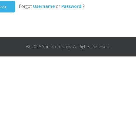
Forgot
Username
or
Password
?
java
© 2026 Your Company. All Rights Reserved.