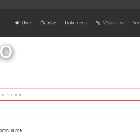
Uvod
Članstvo
Dokumenti
Včlanite se
Kon
LO
omni si me